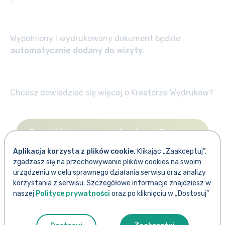
Wypełniony i wydrukowany dokument będzie
automatycznie dodany do wizyty
.
Chcesz dowiedzieć się więcej o Kreatorze Wydruków?
Przejdź do naszego Centrum Pomocy!
Aplikacja korzysta z plików cookie.
Klikając „Zaakceptuj”,
zgadzasz się na przechowywanie plików cookies na swoim
urządzeniu w celu sprawnego działania serwisu oraz analizy
Zachęcamy do lektury
komunikatów Zespołu drEryk
korzystania z serwisu. Szczegółowe informacje znajdziesz w
naszej
Polityce prywatności
oraz po kliknięciu w „Dostosuj”
dot. programu Moje Zdrowie oraz do odwiedzenia
strony internetowej Programu
.