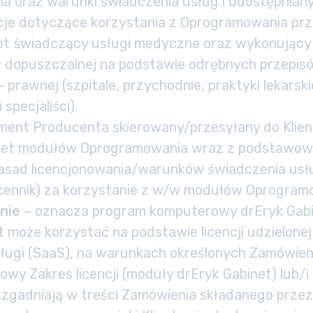
 oraz warunki świadczenia usług i udostępniany
je dotyczące korzystania z Oprogramowania prze
t świadczący usługi medyczne oraz wykonujący 
 dopuszczalnej na podstawie odrębnych przepis
 prawnej (szpitale, przychodnie, praktyki lekarski
i specjaliści).
ment Producenta skierowany/przesyłany do Klien
iet modułów Oprogramowania wraz z podstawowy
sad licencjonowania/warunków świadczenia usłu
cennik) za korzystanie z w/w modułów Oprogram
nie
– oznacza program komputerowy drEryk Gabi
nt może korzystać na podstawie licencji udzielon
sługi (SaaS), na warunkach określonych Zamówieni
wy Zakres licencji (moduły drEryk Gabinet) lub/
uzgadniają w treści Zamówienia składanego przez 