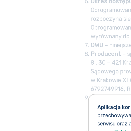
Okres dostęp
Oprogramowani
rozpoczyna się
Oprogramowani
wyrównany do 
OWU
– niniejs
Producent
– s
8 , 30 – 421 K
Sądowego prow
w Krakowie XI
6792749916, 
RODO –
Rozpor
27.04.2016 r. 
Aplikacja kor
danych osobow
przechowywani
oraz uchylenia
serwisu oraz 