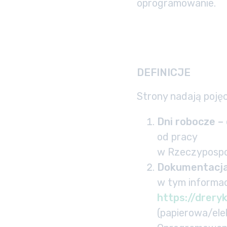
oprogramowanie.
DEFINICJE
Strony nadają poję
Dni robocze –
od pracy
w Rzeczypospoli
Dokumentacj
w tym informac
https://dreryk
(papierowa/elek