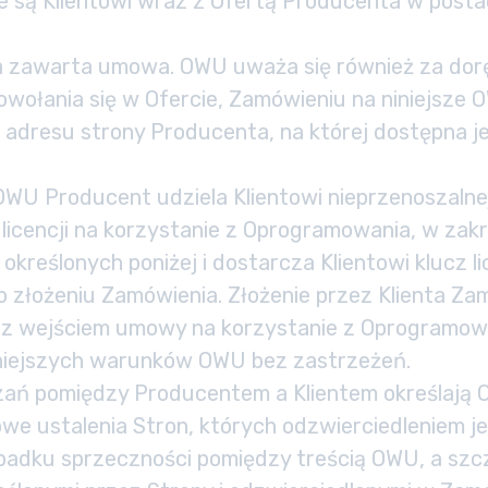
są Klientowi wraz z Ofertą Producenta w posta
ła zawarta umowa. OWU uważa się również za dor
wołania się w Ofercie, Zamówieniu na niniejsze
adresu strony Producenta, na której dostępna je
WU Producent udziela Klientowi nieprzenoszalnej
licencji na korzystanie z Oprogramowania, w zakr
określonych poniżej i dostarcza Klientowi klucz l
o złożeniu Zamówienia. Złożenie przez Klienta Za
z wejściem umowy na korzystanie z Oprogramowa
iniejszych warunków OWU bez zastrzeżeń.
zań pomiędzy Producentem a Klientem określają
we ustalenia Stron, których odzwierciedleniem j
ypadku sprzeczności pomiędzy treścią OWU, a sz