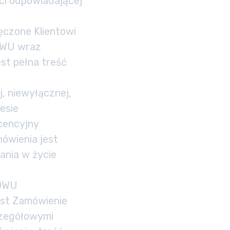
ci odpowiadającej
ęczone Klientowi
 OWU wraz
st pełna treść
, niewyłącznej,
esie
icencyjny
mówienia jest
nia w życie
 OWU
est Zamówienie
czegółowymi