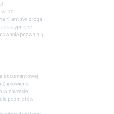
ch
) wraz
ne Klientowi drogą
b udostępnione
amowania pozwalają
ie dokumentowej
i Zamówienia,
n w zakresie
 dla podmiotów