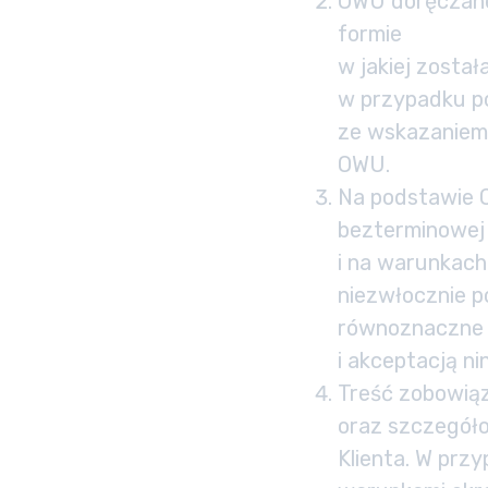
OWU doręczane 
formie
w jakiej zosta
w przypadku po
ze wskazaniem 
OWU.
Na podstawie O
bezterminowej 
i na warunkach 
niezwłocznie p
równoznaczne 
i akceptacją n
Treść zobowią
oraz szczegóło
Klienta. W prz