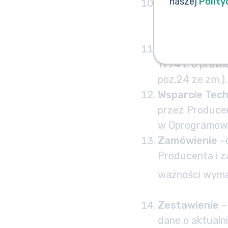
naszej
Polity
SaaS
– (
Softwa
która polega n
przez Internet
Ustawa o pra
1994 r. o prawi
poz.24 ze zm.).
Wsparcie Tech
przez Produce
w Oprogramowan
Zamówienie
–
Producenta i 
ważności wyma
Zestawienie
–
dane o aktualn