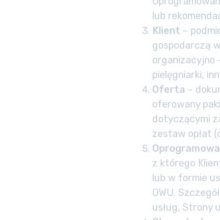
Oprogramowania
lub rekomendac
Klient
– podmio
gospodarczą w
organizacyjno –
pielęgniarki, inn
Oferta
– doku
oferowany pak
dotyczącymi za
zestaw opłat (
Oprogramowa
z którego Klie
lub w formie u
OWU. Szczegóło
usług, Strony 