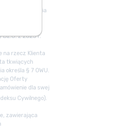
oniczną,
ści Oprogramowania
z dnia 4 lutego
 Dz.U. z 2025 r.
 na rzecz Klienta
ta tkwiących
a określa § 7 OWU.
ację Oferty
amówienie dla swej
deksu Cywilnego).
ie, zawierająca
m