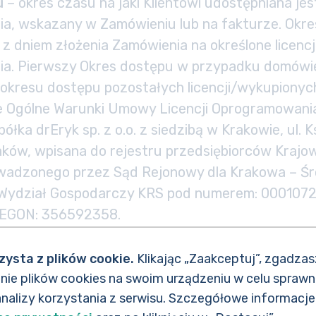
u
– okres czasu na jaki Klientowi udostępniana je
a, wskazany w Zamówieniu lub na fakturze. Okre
 z dniem złożenia Zamówienia na określone licen
a. Pierwszy Okres dostępu w przypadku domówi
okresu dostępu pozostałych licencji/wykupiony
ze Ogólne Warunki Umowy Licencji Oprogramowania
półka drEryk sp. z o.o. z siedzibą w Krakowie, ul. 
raków, wpisana do rejestru przedsiębiorców Kraj
adzonego przez Sąd Rejonowy dla Krakowa – Śr
 Wydział Gospodarczy KRS pod numerem: 0001072
REGON: 356592358.
ządzenie Parlamentu Europejskiego i Rady (UE) 
w sprawie ochrony osób fizycznych w związku z 
zysta z plików cookie.
Klikając „Zaakceptuj”, zgadzas
ych i w sprawie swobodnego przepływu takich 
e plików cookies na swoim urządzeniu w celu sprawn
 dyrektywy 95/46/WE (ogólne rozporządzenie o o
analizy korzystania z serwisu. Szczegółowe informacje