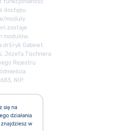
st funkcjonalność
s dostępu
cje/moduły
eń zostaje
ch modułów.
 drEryk Gabinet.
Ks. Józefa Tischnera
owego Rejestru
ódmieścia
683, NIP:
2016/679 z dnia
przetwarzaniem
z się na
danych
ego działania
chronie danych).
 znajdziesz w