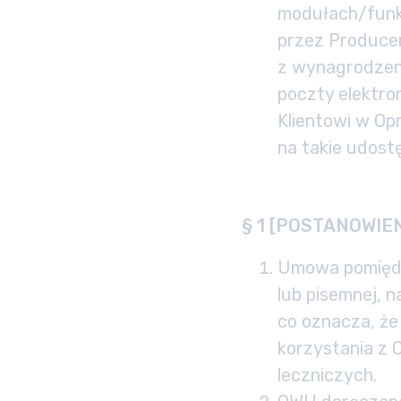
modułach/funk
przez Producen
z wynagrodzeni
poczty elektro
Klientowi w Op
na takie udostę
§ 1 [POSTANOWIE
Umowa pomiędz
lub pisemnej, 
co oznacza, że
korzystania z
leczniczych.