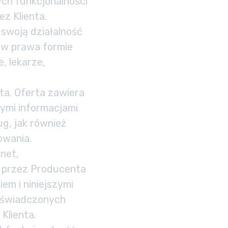
ch funkcjonalności
z Klienta.
swoją działalność
ów prawa formie
e, lekarze,
ta. Oferta zawiera
mi informacjami
g, jak również
owania.
net,
ej przez Producenta
em i niniejszymi
i świadczonych
Klienta.