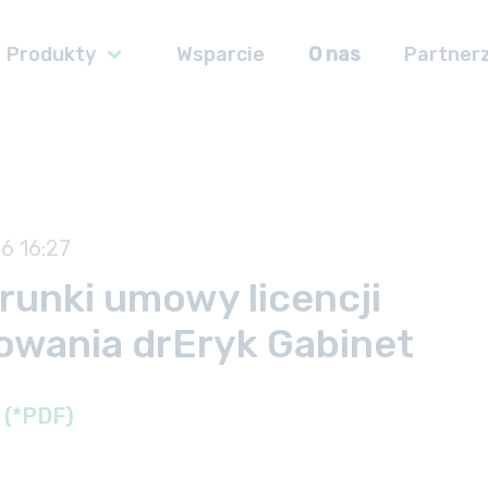
Produkty
Wsparcie
O nas
Partner
26 16:27
runki umowy licencji
wania drEryk Gabinet
 (*PDF)